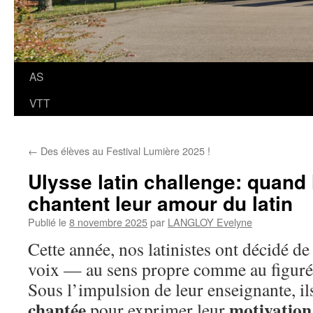
AS
VTT
←
Des élèves au Festival Lumière 2025 !
Ulysse latin challenge: quand 
chantent leur amour du latin
Publié le
8 novembre 2025
par
LANGLOY Evelyne
Cette année, nos latinistes ont décidé de
voix — au sens propre comme au figuré
Sous l’impulsion de leur enseignante, il
chantée
motivation
pour exprimer leur