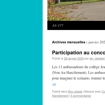
AS VTT
janvier 20
Archives mensuelles :
Participation au con
Publié le
28 janvier 2025
par
wp_deleted
Les 13 ambassadeurs du collège Jea
(Non Au Harcèlement). Les ambassade
pour imaginer le scénario, tourner 
→
Publié dans
Non classé
|
Marqué avec
Co
Harcèlement
|
5 commentaires