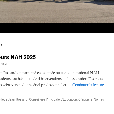
25
cours NAH 2025
_user
n Rostand on participé cette année au concours national NAH
urs ont bénéficié de 4 interventions de l’association Foxtrotte
les scènes avec du matériel professionnel et …
Continuer la lecture
llège Jean Rostand
,
Conseillère Principale d'Éducation
,
Craponne
,
Non au