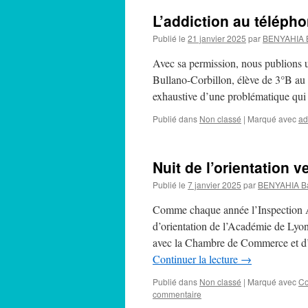
L’addiction au télépho
Publié le
21 janvier 2025
par
BENYAHIA 
Avec sa permission, nous publions un 
Bullano-Corbillon, élève de 3°B au 
exhaustive d’une problématique qu
Publié dans
Non classé
|
Marqué avec
ad
Nuit de l’orientation v
Publié le
7 janvier 2025
par
BENYAHIA B
Comme chaque année l’Inspection A
d’orientation de l’Académie de Lyon
avec la Chambre de Commerce et d’In
Continuer la lecture
→
Publié dans
Non classé
|
Marqué avec
Co
commentaire