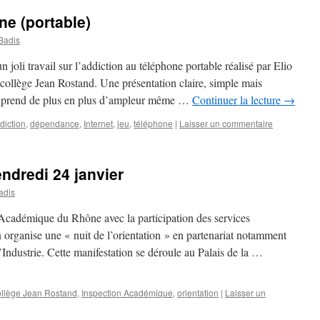
ne (portable)
Badis
joli travail sur l’addiction au téléphone portable réalisé par Elio
collège Jean Rostand. Une présentation claire, simple mais
i prend de plus en plus d’ampleur même …
Continuer la lecture
→
diction
,
dépendance
,
Internet
,
jeu
,
téléphone
|
Laisser un commentaire
endredi 24 janvier
adis
cadémique du Rhône avec la participation des services
 organise une « nuit de l’orientation » en partenariat notamment
dustrie. Cette manifestation se déroule au Palais de la …
llège Jean Rostand
,
Inspection Académique
,
orientation
|
Laisser un