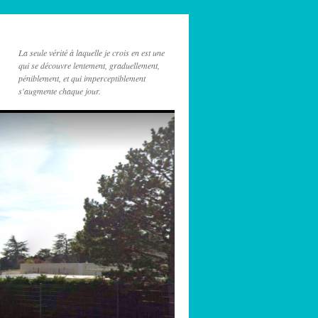
La seule vérité à laquelle je crois en est une
qui se découvre lentement, graduellement,
péniblement, et qui imperceptiblement
s'augmente chaque jour.