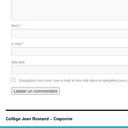
Nom
*
E-mail
*
Site web
Enregistrer mon nom, mon e-mail et mon site dans le navigateur pou
Collège Jean Rostand – Craponne