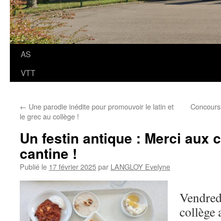
AS
VTT
←
Une parodie inédite pour promouvoir le latin et
Concours 
le grec au collège !
Un festin antique : Merci aux c
cantine !
Publié le
17 février 2025
par
LANGLOY Evelyne
Vendredi
collège 